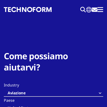
Salta
al
contenuto
principale
Come possiamo
aiutarvi?
Industry
Aviazione
Paese