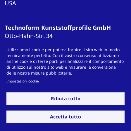
USA
Technoform Kunststoffprofile GmbH
Otto-Hahn-Str.
34
34253
Lohfelden
Utilizziamo i cookie per potervi fornire il sito web in modo
Germany
tecnicamente perfetto. Con il vostro consenso utilizziamo
T
+49 561 9583-900
anche cookie di terze parti per analizzare il comportamento
di utilizzo sul nostro sito web e misurare la conversione
info.otsde@technoform.com
delle nostre misure pubblicitarie.
Impostazioni cookie
Technoform Tailored Solutions Holding
Rifiuta tutto
GmbH
Otto-Hahn-Str.
34
Accetta tutto
34253
Lohfelden
Germany