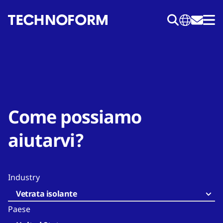
Salta
al
contenuto
principale
Come possiamo
aiutarvi?
Industry
Vetrata isolante
Paese