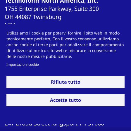
Technoform North America, Inc.
1755 Enterprise Parkway, Suite 300
OH 44087
Twinsburg
USA
Utilizziamo i cookie per potervi fornire il sito web in modo
tecnicamente perfetto. Con il vostro consenso utilizziamo
anche cookie di terze parti per analizzare il comportamento
Technoform North America, Inc. (Oregon
di utilizzo sul nostro sito web e misurare la conversione
delle nostre misure pubblicitarie.
office)
Impostazioni cookie
1900 NE Highway 99w, Suite A1
OR 97128
McMinnville
USA
Rifiuta tutto
Accetta tutto
Technoform North America, Inc.
(Tennessee office)
247 Broad Street
Kingsport
TN 37660