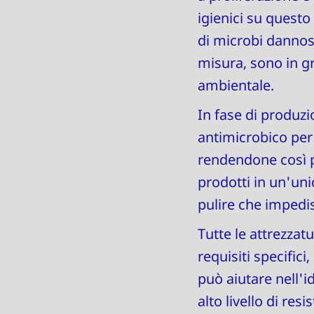
igienici su questo
di microbi dannosi
misura, sono in gr
ambientale.
In fase di produz
antimicrobico per 
rendendone così p
prodotti in un'unic
pulire che impedi
Tutte le attrezzat
requisiti specifici
può aiutare nell'
alto livello di re