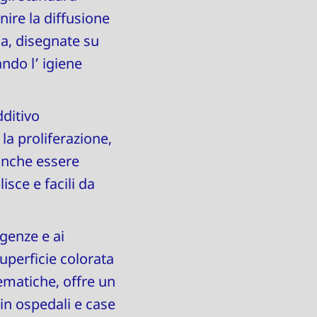
nire la diffusione
ca, disegnate su
ando l’ igiene
dditivo
la proliferazione,
 anche essere
isce e facili da
igenze e ai
superficie colorata
ematiche, offre un
 in ospedali e case