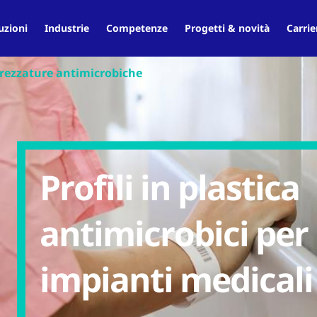
uzioni
Industrie
Competenze
Progetti & novità
Carrie
rezzature antimicrobiche
Profili in plastica
antimicrobici per
impianti medicali