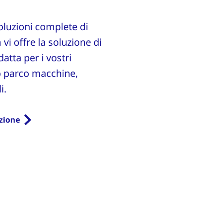
.
soluzioni complete di
vi offre la soluzione di
atta per i vostri
no parco macchine,
i.
azione