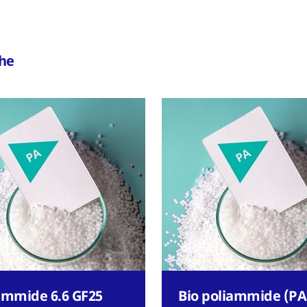
che
ammide 6.6 GF25
Bio poliammide (PA