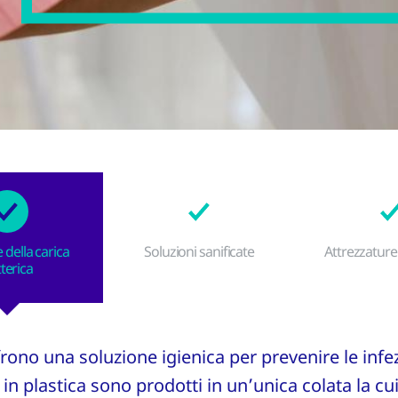
 della carica
Soluzioni sanificate
Attrezzature
terica
ffrono una soluzione igienica per prevenire le infe
 in plastica sono prodotti in un’unica colata la cui 