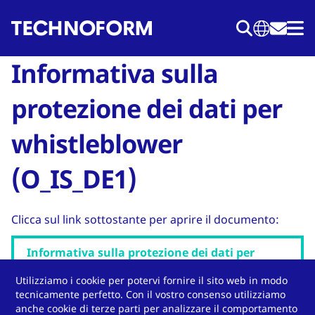
Salta
al
contenuto
Informativa sulla
principale
protezione dei dati per
whistleblower
(O_IS_DE1)
Clicca sul link sottostante per aprire il documento:
Informativa sulla protezione dei dati per
whistleblower
Utilizziamo i cookie per potervi fornire il sito web in modo
tecnicamente perfetto. Con il vostro consenso utilizziamo
anche cookie di terze parti per analizzare il comportamento