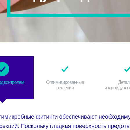
од контролем
Оптимизированные
Детал
решения
индивидуальн
нтимикробные фитинги обеспечивают необходимую
фекций. Поскольку гладкая поверхность предот