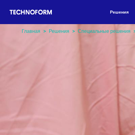
Main
Перейти
navigation
к
Решения
основному
содержанию
Главная
Решения
Специальные решения