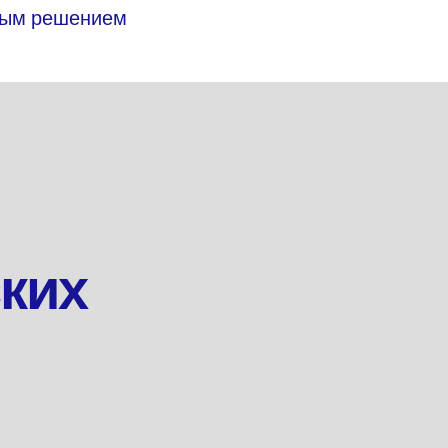
ьным решением
ких