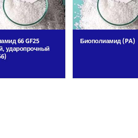
амид 66 GF25
Биополиамид (PA)
й, ударопрочный
66)