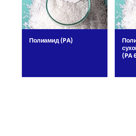
Полиамид (PA)
Поли
сухо
(PA 