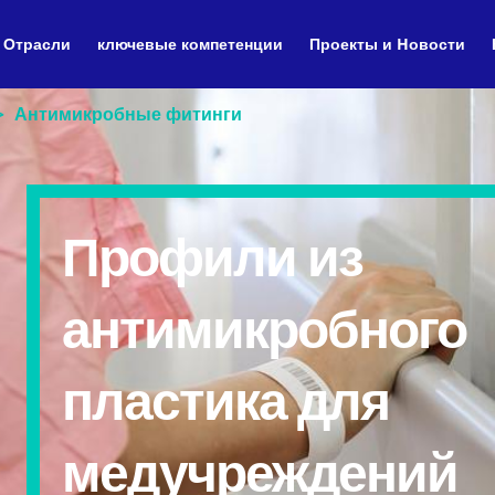
Отрасли
ключевые компетенции
Проекты и Hовости
Антимикробные фитинги
Профили из
антимикробного
пластика для
медучреждений