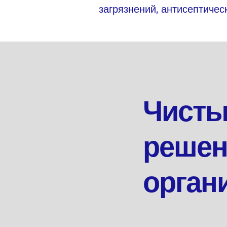
загрязнений, антисептиче
Чисты
решен
орган