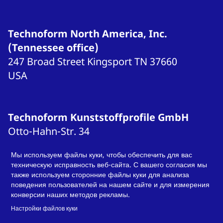
Technoform North America, Inc.
(Tennessee office)
247 Broad Street
Kingsport
TN 37660
USA
Technoform Kunststoffprofile GmbH
Otto-Hahn-Str.
34
34253
Lohfelden
Мы используем файлы куки, чтобы обеспечить для вас
Germany
техническую исправность веб-сайта. С вашего согласия мы
T
+49 561 9583-900
также используем сторонние файлы куки для анализа
поведения пользователей на нашем сайте и для измерения
info.otsde@technoform.com
конверсии наших методов рекламы.
Настройки файлов куки