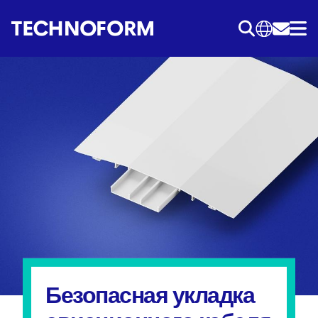
Перейти
к
основному
содержанию
Безопасная укладка