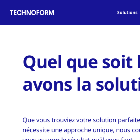
Main
Aller
navigation
au
Solutions
contenu
principal
Quel que soit 
avons la solut
Que vous trouviez votre solution parfaite
nécessite une approche unique, nous co
vous assurer le résultat qu’il vous faut.