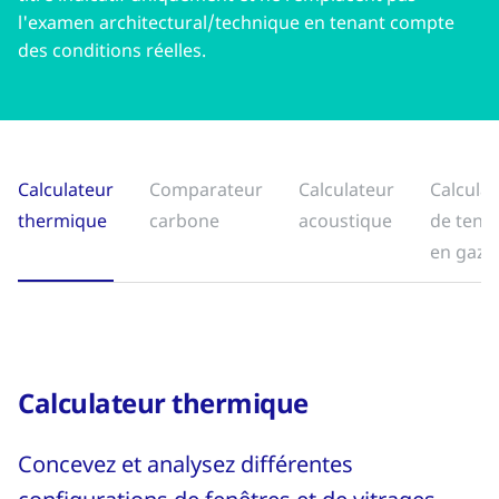
l'examen architectural/technique en tenant compte
des conditions réelles.
Calculateur
Comparateur
Calculateur
Calcula
thermique
carbone
acoustique
de tene
en gaz
Calculateur thermique
Concevez et analysez différentes