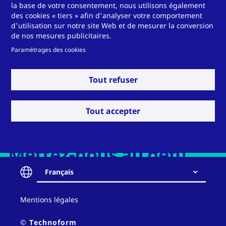
la base de votre consentement, nous utilisons également
des cookies « tiers » afin d'analyser votre comportement
HVAC
Récupération de chaleur
d'utilisation sur notre site Web et de mesurer la conversion
de nos mesures publicitaires.
Paramétrages des cookies
Tout refuser
Voir plus
Ingénierie électrique
Véhicules ferroviaires
Tout accepter
Mettez-nous au défi!
Français
Transport maritime
Fenêtres, portes et façades
Contact
Mentions légales
Contact
and
policy
© Technoform