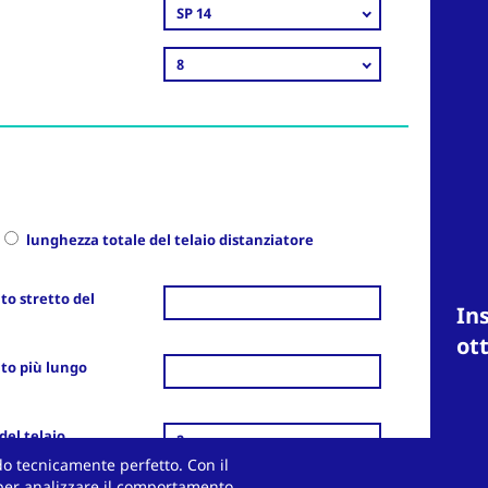
SP 14
8
lunghezza totale del telaio distanziatore
ato stretto del
Ins
ot
ato più lungo
del telaio
2
olecolare
odo tecnicamente perfetto. Con il
 per analizzare il comportamento