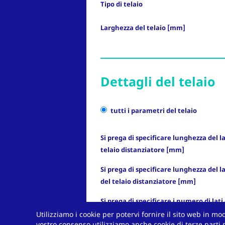
Tipo di telaio
Larghezza del telaio [mm]
Dettagli del telaio
tutti i parametri del telaio
Si prega di specificare lunghezza del l
telaio distanziatore [mm]
Si prega di specificare lunghezza del l
del telaio distanziatore [mm]
Si prega di specificare i numero di lati 
distanziatore immersi nel setaccio m
Utilizziamo i cookie per potervi fornire il sito web in m
vostro consenso utilizziamo anche cookie di terze parti