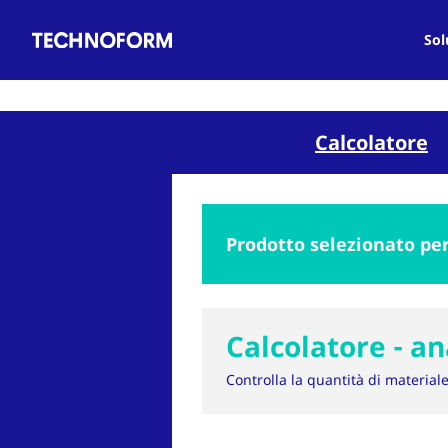
Main
Salta
navigation
al
Sol
contenuto
principale
Calcolatore
Prodotto selezionato per
Calcolatore - an
Controlla la quantità di material