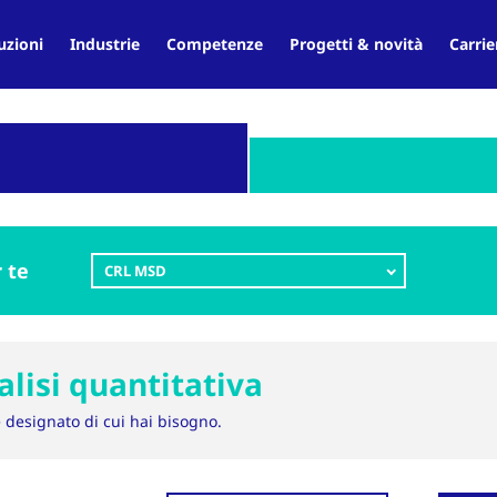
uzioni
Industrie
Competenze
Progetti & novità
Carrie
 te
CRL MSD
alisi quantitativa
e designato di cui hai bisogno.