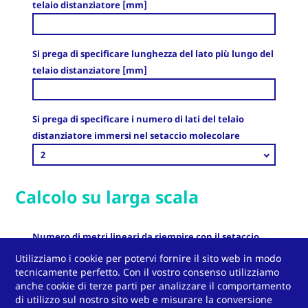
telaio distanziatore [mm]
Si prega di specificare lunghezza del lato più lungo del
telaio distanziatore [mm]
Si prega di specificare i numero di lati del telaio
distanziatore immersi nel setaccio molecolare
2
Calcolo su larga scala
Numero di metri lineari da riempire con il setaccio
molecolare selezionato [m]
Utilizziamo i cookie per potervi fornire il sito web in modo
tecnicamente perfetto. Con il vostro consenso utilizziamo
anche cookie di terze parti per analizzare il comportamento
di utilizzo sul nostro sito web e misurare la conversione