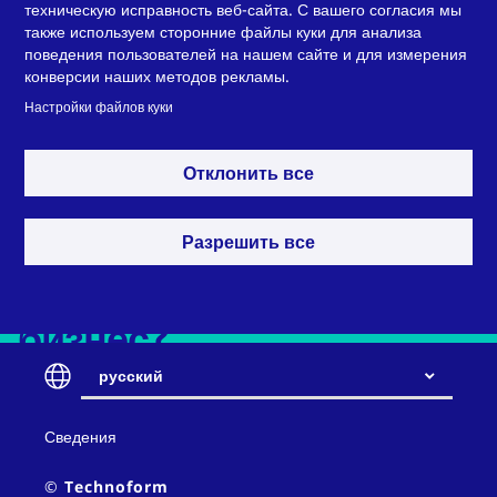
техническую исправность веб-сайта. С вашего согласия мы
также используем сторонние файлы куки для анализа
поведения пользователей на нашем сайте и для измерения
конверсии наших методов рекламы.
Настройки файлов куки
Хотите узнать больше
Отклонить все
о том, как пластмассы
Разрешить все
могут улучшить ваш
бизнес?
русский
Contact
Сведения
Свяжитесь с нами
and
policy
© Technoform