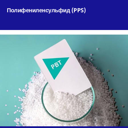
Полифениленсульфид (PPS)