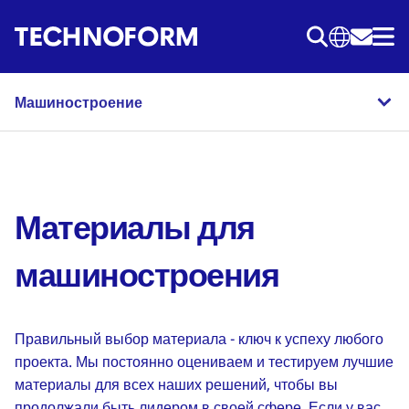
Перейти
к
основному
содержанию
Машиностроение
Материалы для
машиностроения
Правильный выбор материала - ключ к успеху любого
проекта. Мы постоянно оцениваем и тестируем лучшие
материалы для всех наших решений, чтобы вы
продолжали быть лидером в своей сфере. Если у вас