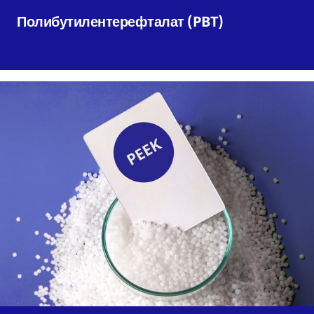
Полибутилентерефталат (PBT)