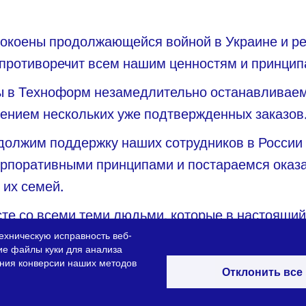
покоены продолжающейся войной в Украине и р
противоречит всем нашим ценностям и принцип
мы в Техноформ незамедлительно останавливаем
ением нескольких уже подтвержденных заказов
должим поддержку наших сотрудников в России 
рпоративными принципами и постараемся оказ
 их семей.
те со всеми теми людьми, которые в настоящи
едствий этой ужасной войны. В связи с этим, Т
ехническую исправность веб-
ие файлы куки для анализа
нии продолжат поддержку пострадавших в Укра
ения конверсии наших методов
Отклонить все
 любые другие возможные средства помощи.