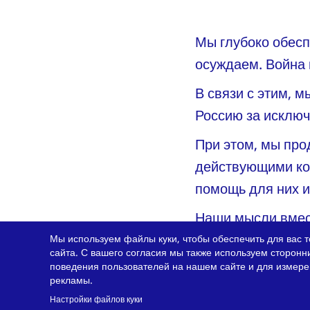
Мы глубоко обес
осуждаем. Война 
В связи с этим, 
Россию за исключ
При этом, мы про
действующими ко
помощь для них и
Наши мысли вмес
страдают от посл
Мы используем файлы куки, чтобы обеспечить для вас т
сайта. С вашего согласия мы также используем сторонн
сотрудники компа
поведения пользователей на нашем сайте и для измер
рекламы.
пожертвования и
Настройки файлов куки