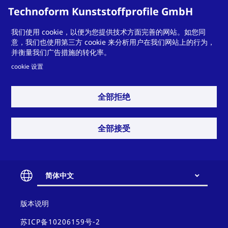
Technoform Kunststoffprofile GmbH
Otto-Hahn-Str.
34
我们使用 cookie，以便为您提供技术方面完善的网站。如您同
34253
Lohfelden
意，我们也使用第三方 cookie 来分析用户在我们网站上的行为，
并衡量我们广告措施的转化率。
Germany
T
+49 561 9583-900
cookie 设置
info.otsde@technoform.com
全部拒绝
全部接受
Technoform Tailored Solutions Holding
GmbH
Otto-Hahn-Str.
34
34253
Lohfelden
简体中文
Germany
Contact
T
T +49 561 9583-900
版本说明
and
solutions.otsde@technoform.com
policy
苏ICP备10206159号-2