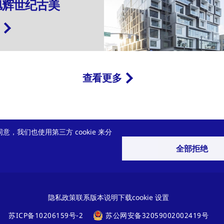
旭辉世纪古美
查看更多
意，我们也使用第三方 cookie 来分
。
决方案吗？
全部拒绝
了难题，让我们携手找出最佳解决
隐私政策
联系
版本说明
下载
cookie 设置
苏ICP备10206159号-2
苏公网安备32059002002419号