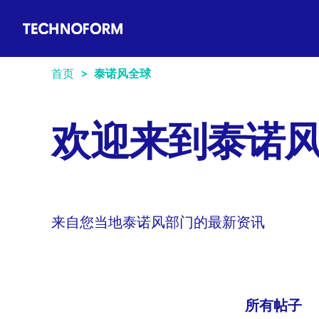
Main
跳
navigation
转
到
主
首页
泰诺风全球
要
内
欢迎来到泰诺
容
来自您当地泰诺风部门的最新资讯
所有帖子