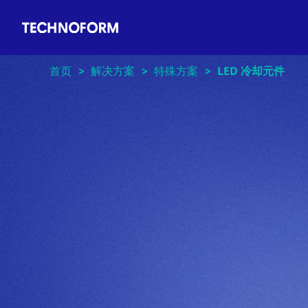
Main
跳
navigation
转
到
主
首页
解决方案
特殊方案
LED 冷却元件
要
内
容