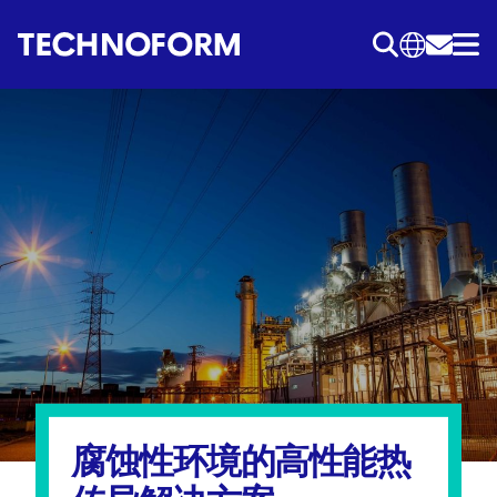
跳
转
到
主
要
内
容
腐蚀性环境的高性能热