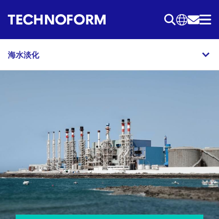
跳
转
到
主
海水淡化
要
内
容