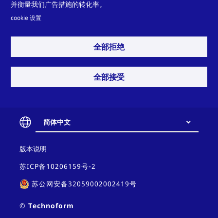
并衡量我们广告措施的转化率。
汽车
热量回收
cookie 设置
全部拒绝
查看更多
全部接受
门窗和幕墙
机械工程
简体中文
您是否需要我们协助应对
Contact
挑战？
版本说明
and
policy
中空玻璃
能源发电行业
苏ICP备10206159号-2
苏公网安备32059002002419号
联系方式
© Technoform