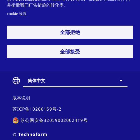
Technoform Insulation
并衡量我们广告措施的转化率。
Solutions Tooling GmbH
cookie 设置
全部拒绝
Technoform
全部接受
Kunststoffprofile GmbH
简体中文
Technoform Middle East
FZCO
Contact
版本说明
and
policy
苏ICP备10206159号-2
苏公网安备32059002002419号
Technoform Tailored
Solutions Holding GmbH
© Technoform