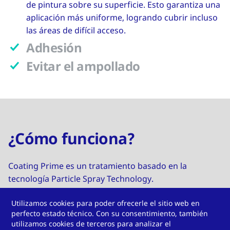
de pintura sobre su superficie. Esto garantiza una
aplicación más uniforme, logrando cubrir incluso
las áreas de difícil acceso.
Adhesión
Evitar el ampollado
¿Cómo funciona?
Coating Prime es un tratamiento basado en la
tecnología Particle Spray Technology.
Mediante la aplicación de un spray a alta presión, se
Utilizamos cookies para poder ofrecerle el sitio web en
deposita una capa de partículas metálicas en frío
perfecto estado técnico. Con su consentimiento, también
sobre la superficie de los perfiles termoplásticos. La
utilizamos cookies de terceros para analizar el