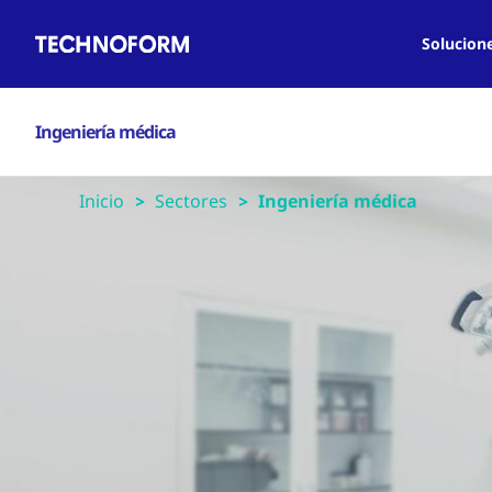
Main
Pasar
navigation
al
Solucion
contenido
principal
Ingeniería médica
Inicio
Sectores
Ingeniería médica