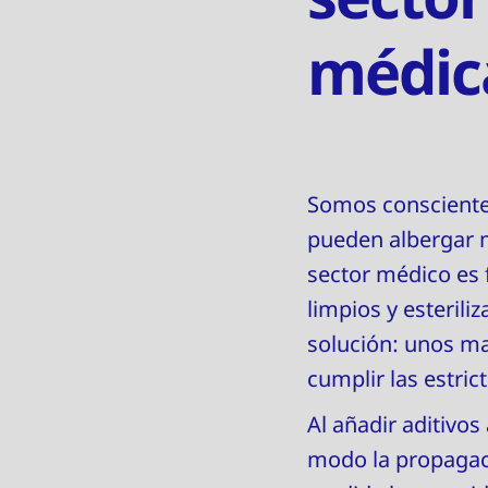
médic
Somos conscientes
pueden albergar m
sector médico es
limpios y esterili
solución: unos ma
cumplir las estric
Al añadir aditivos
modo la propagaci