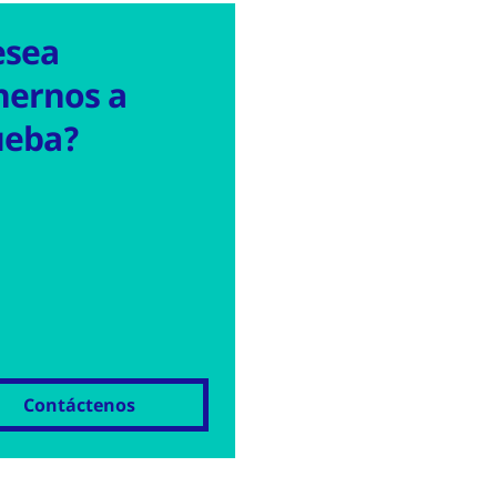
esea
nernos a
ueba?
Contáctenos