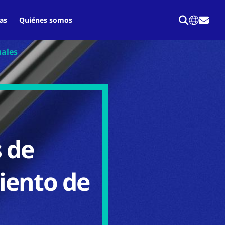
as
Quiénes somos
uales
 de
iento de