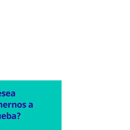
esea
nernos a
ueba?