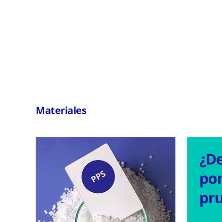
Materiales
¿D
po
pr