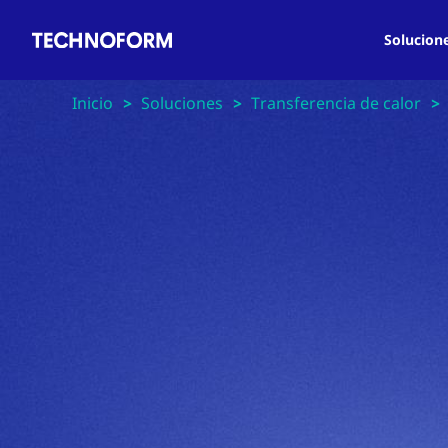
Main
Pasar
navigation
al
Solucion
contenido
principal
Inicio
Soluciones
Transferencia de calor