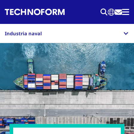
Pasar
al
contenido
principal
Industria naval