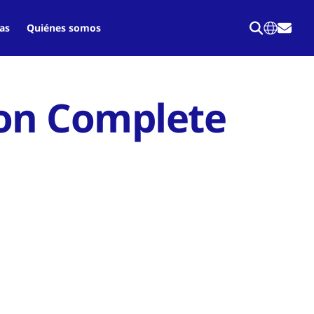
as
Quiénes somos
con Complete