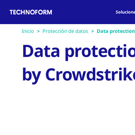
Main
Pasar
navigation
al
Solucion
contenido
principal
Inicio
Protección de datos
Data protection
Data protecti
by Crowdstrik