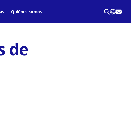
as
Quiénes somos
s de