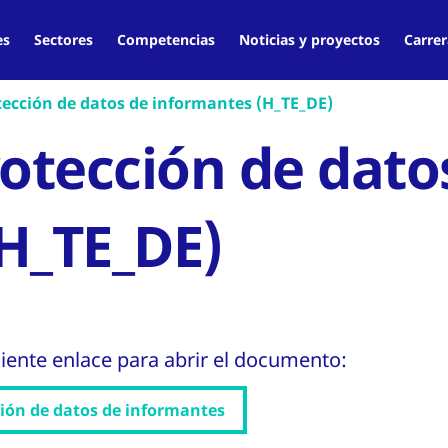
es
Sectores
Competencias
Noticias y proyectos
Carrer
tección de datos de informantes (H_TE_DE)
rotección de dato
H_TE_DE)
uiente enlace para abrir el documento:
ción de datos de informantes