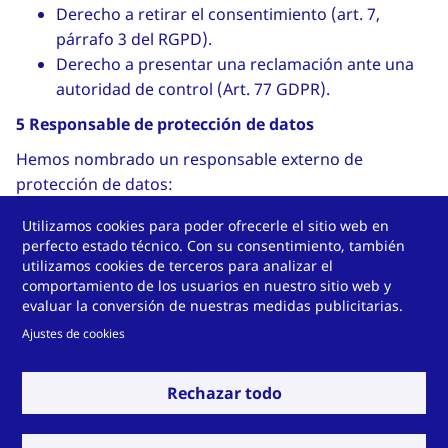
Derecho a retirar el consentimiento (art. 7,
párrafo 3 del RGPD).
Derecho a presentar una reclamación ante una
autoridad de control (Art. 77 GDPR).
5 Responsable de protección de datos
Hemos nombrado un responsable externo de
protección de datos:
PRODAT en Castilla y León
Utilizamos cookies para poder ofrecerle el sitio web en
perfecto estado técnico. Con su consentimiento, también
Calle Angustias 32, 2º B
utilizamos cookies de terceros para analizar el
comportamiento de los usuarios en nuestro sitio web y
47003 Valladolid
evaluar la conversión de nuestras medidas publicitarias.
Teléfono: +34
983 363 893
Ajustes de cookies
Correo electrónico:
rgpd.tbes@technoform.com
Internet:
www.prodacyl.es
Rechazar todo
6 Validez y modificación de este aviso de protección
de datos