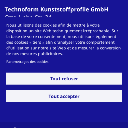
Technoform Kunststoffprofile GmbH
Otto-Hahn-Str.
34
34253
Lohfelden
Nous utilisons des cookies afin de mettre à votre
disposition un site Web techniquement irréprochable. Sur
Germany
la base de votre consentement, nous utilisons également
T
+49 561 9583-900
des cookies « tiers » afin d'analyser votre comportement
d'utilisation sur notre site Web et de mesurer la conversion
info.otsde@technoform.com
de nos mesures publicitaires.
Paramétrages des cookies
Technoform Tailored Solutions Holding
Tout refuser
GmbH
Otto-Hahn-Str.
34
Tout accepter
34253
Lohfelden
Germany
T
T +49 561 9583-900
solutions.otsde@technoform.com