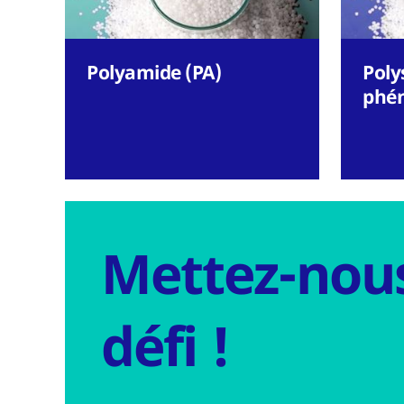
Polyamide (PA)
Poly
phén
Mettez-nou
défi !