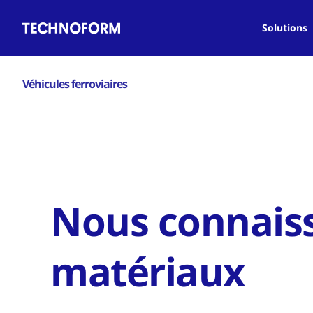
Main
Aller
navigation
au
Solutions
contenu
principal
Véhicules ferroviaires
Nous connaiss
matériaux