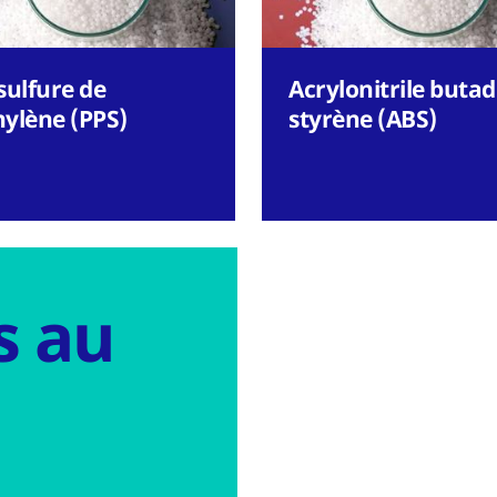
sulfure de
Acrylonitrile buta
ylène (PPS)
styrène (ABS)
s au