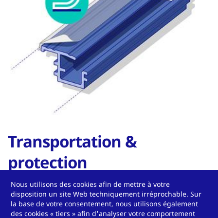
Transportation &
protection
Surface protection
Nous utilisons des cookies afin de mettre à votre
disposition un site Web techniquement irréprochable. Sur
Protection against damage during transport and
la base de votre consentement, nous utilisons également
des cookies « tiers » afin d'analyser votre comportement
further processing.