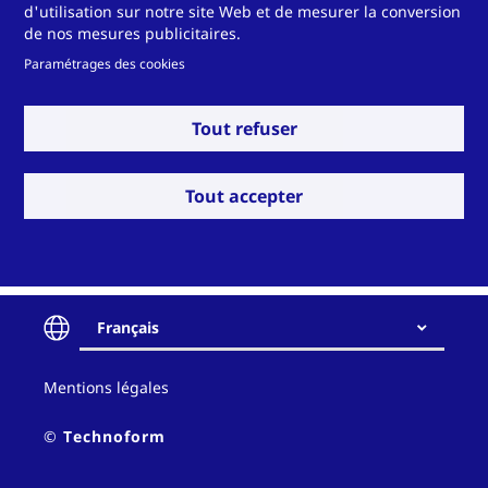
d'utilisation sur notre site Web et de mesurer la conversion
de nos mesures publicitaires.
A film can be applied to the profiles at the extrusion
stage to protect the surfaces. Alternatively, the
Paramétrages des cookies
customer’s choice of film can be applied manually
following extrusion.
Tout refuser
Our technology: Extruder with additional function for
automated film application.
Tout accepter
Français
Contact
Mentions légales
and
policy
© Technoform