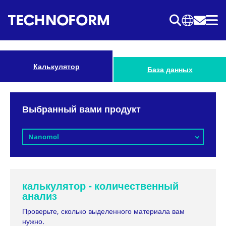
Перейти
к
основному
содержанию
Калькулятор
База данных
Выбранный вами продукт
Nanomol
калькулятор - количественный
анализ
Проверьте, сколько выделенного материала вам
нужно.