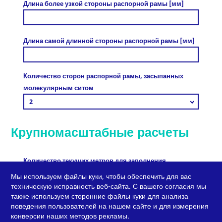
Длина более узкой стороны распорной рамы [мм]
Длина самой длинной стороны распорной рамы [мм]
Количество сторон распорной рамы, засыпанных
молекулярным ситом
2
Крупномасштабные расчеты
Количество текущих метров для заполнения
выбранным молекулярным ситом [м]
Мы используем файлы куки, чтобы обеспечить для вас
техническую исправность веб-сайта. С вашего согласия мы
также используем сторонние файлы куки для анализа
поведения пользователей на нашем сайте и для измерения
конверсии наших методов рекламы.