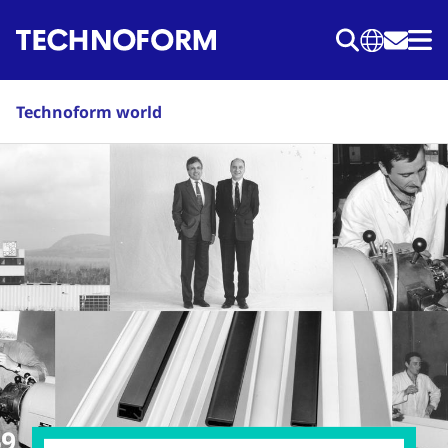
Перейти
к
основному
содержанию
Technoform world