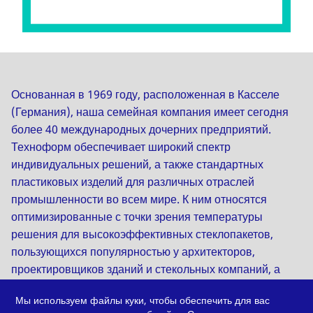
Основанная в 1969 году, расположенная в Касселе
(Германия), наша семейная компания имеет сегодня
более 40 международных дочерних предприятий.
Техноформ обеспечивает широкий спектр
индивидуальных решений, а также стандартных
пластиковых изделий для различных отраслей
промышленности во всем мире. К ним относятся
оптимизированные с точки зрения температуры
решения для высокоэффективных стеклопакетов,
пользующихся популярностью у архитекторов,
проектировщиков зданий и стекольных компаний, а
также широкий ассортимент изоляционных профилей
Мы используем файлы куки, чтобы обеспечить для вас
для алюминиевых окон, дверей и фасадов. Техноформ