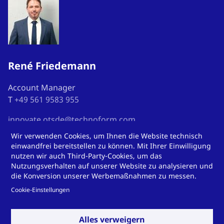
René Friedemann
Account Manager
T
+49 561 9583 955
innovate.otsde@technoform.com
Wir verwenden Cookies, um Ihnen die Website technisch
einwandfrei bereitstellen zu können. Mit Ihrer Einwilligung
nutzen wir auch Third-Party-Cookies, um das
Nutzungsverhalten auf unserer Website zu analysieren und
Sie finden uns hier:
die Konversion unserer Werbemaßnahmen zu messen.
Cookie-Einstellungen
Alles verweigern