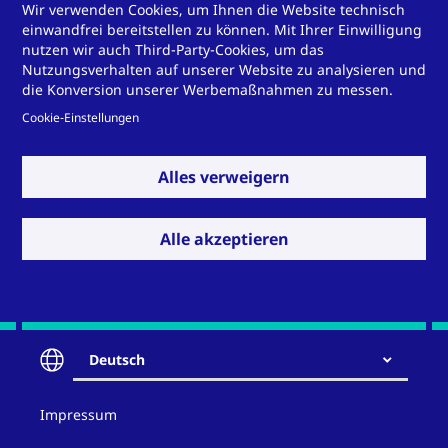
thermische Wasseraufbereitung
Wir verwenden Cookies, um Ihnen die Website technisch
einwandfrei bereitstellen zu können. Mit Ihrer Einwilligung
nutzen wir auch Third-Party-Cookies, um das
Nutzungsverhalten auf unserer Website zu analysieren und
die Konversion unserer Werbemaßnahmen zu messen.
Cookie-Einstellungen
Sie haben eine
Herausforderung für uns?
Alles verweigern
Alle akzeptieren
Kontakt
Deutsch
Contact
Impressum
and
policy