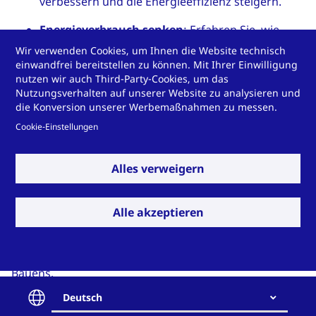
verbessern und die Energieeffizienz steigern.
Energieverbrauch senken
: Erfahren Sie, wie
unsere Technologien helfen, gesetzliche
Wir verwenden Cookies, um Ihnen die Website technisch
Vorgaben zu erfüllen und Betriebskosten zu
einwandfrei bereitstellen zu können. Mit Ihrer Einwilligung
nutzen wir auch Third-Party-Cookies, um das
reduzieren.
Nutzungsverhalten auf unserer Website zu analysieren und
die Konversion unserer Werbemaßnahmen zu messen.
Nachhaltigkeitsziele erreichen
: Von CO
-
2
Cookie-Einstellungen
Reduktion bis zu ressourcenschonenden
Materialien – wir unterstützen Ihre Green-
Building-Vorhaben.
Alles verweigern
Egal ob Architekt:in, Entwickler:in oder Ingenieur:in –
wir helfen Ihnen, Ihre Ideen nachhaltig umzusetzen.
Alle akzeptieren
Besuchen Sie uns in
Halle 17, Stand 17D19
und
erfahren Sie mehr über die Zukunft energieeffizienten
Bauens.
Deutsch
Datum
: 22.–25. Oktober 2024