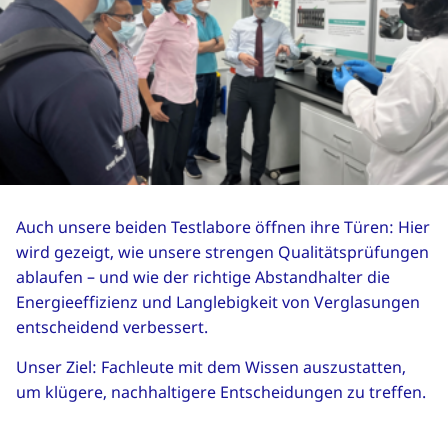
Auch unsere beiden Testlabore öffnen ihre Türen: Hier
wird gezeigt, wie unsere strengen Qualitätsprüfungen
ablaufen – und wie der richtige Abstandhalter die
Energieeffizienz und Langlebigkeit von Verglasungen
entscheidend verbessert.
Unser Ziel: Fachleute mit dem Wissen auszustatten,
um klügere, nachhaltigere Entscheidungen zu treffen.