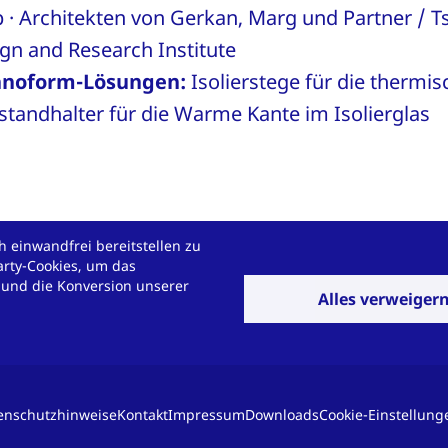
· Architekten von Gerkan, Marg und Partner / T
ign and Research Institute
hnoform-Lösungen:
Isolierstege für die thermi
tandhalter für die Warme Kante im Isolierglas
 einwandfrei bereitstellen zu
arty-Cookies, um das
 und die Konversion unserer
Herausforderung fü
Alles verweiger
aktieren Sie uns, und wir
enschutzhinweise
Kontakt
Impressum
Downloads
Cookie-Einstellung
aus Kunststoff.