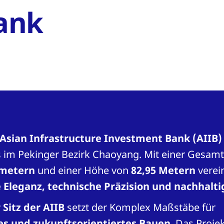
ank
 Asian Infrastructure Investment Bank (AIIB)
 im Pekinger Bezirk Chaoyang. Mit einer Gesamt
tmetern
und einer Höhe von
82,95 Metern
verei
e Eleganz, technische Präzision und nachhalt
Sitz der AIIB
setzt der Komplex Maßstäbe für
es und zukunftsorientiertes Bauen
. Das Proje