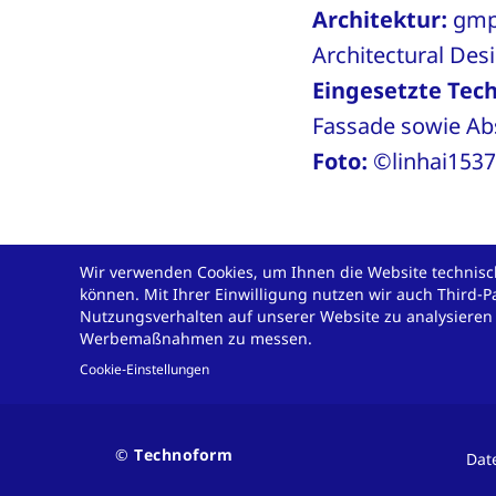
Architektur:
gmp 
Architectural Des
Eingesetzte Tec
Fassade sowie Abs
Foto:
©linhai1537
Wir verwenden Cookies, um Ihnen die Website technisch
können. Mit Ihrer Einwilligung nutzen wir auch Third-P
Nutzungsverhalten auf unserer Website zu analysieren
Sie haben eine 
Werbemaßnahmen zu messen.
Cookie-Einstellungen
Innovation ist unsere Leidenschaft. Kont
Contact
© Technoform
Dat
erarbeiten gemeinsam die beste Lösung 
and
policy