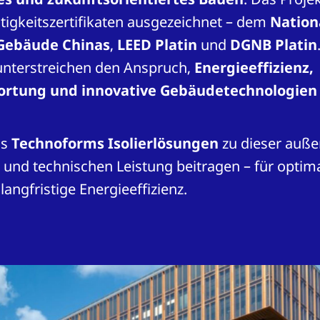
igkeitszertifikaten ausgezeichnet – dem
Nation
 Gebäude Chinas
,
LEED Platin
und
DGNB Platin
nterstreichen den Anspruch,
Energieeffizienz,
rtung und innovative Gebäudetechnologien
ss
Technoforms Isolierlösungen
zu dieser auß
 und technischen Leistung beitragen – für optim
angfristige Energieeffizienz.