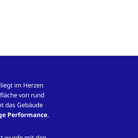
liegt im Herzen
fläche von rund
nt das Gebäude
ige Performance
.
kt wurde mit den