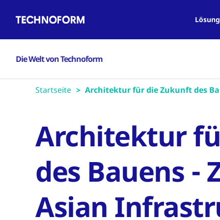
Main
Direkt
navigation
zum
Lösung
Inhalt
Die Welt von Technoform
Startseite
Architektur für die Zukunft des B
Architektur fü
des Bauens - 
Asian Infrast