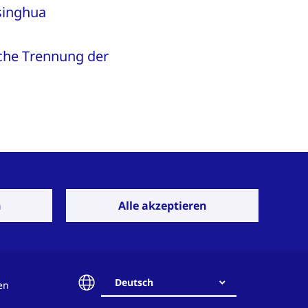
singhua
sche Trennung der
r uns?
n
Alle akzeptieren
Kontaktieren Sie
uns
Deutsch
en