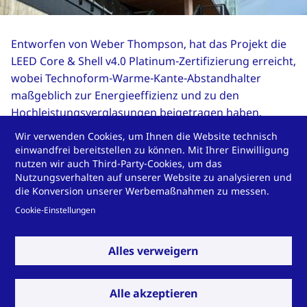
Entworfen von Weber Thompson, hat das Projekt die
LEED Core & Shell v4.0 Platinum-Zertifizierung erreicht,
wobei Technoform-Warme-Kante-Abstandhalter
maßgeblich zur Energieeffizienz und zu den
Hochleistungsverglasungen beigetragen haben.
Wir verwenden Cookies, um Ihnen die Website technisch
© Garibaldi Glass
einwandfrei bereitstellen zu können. Mit Ihrer Einwilligung
nutzen wir auch Third-Party-Cookies, um das
Nutzungsverhalten auf unserer Website zu analysieren und
die Konversion unserer Werbemaßnahmen zu messen.
Cookie-Einstellungen
Architekt:
Weber Thompson
Alles verweigern
Glashersteller:
Guardian Glass
Glaser:
Mission Glass LLC
Alle akzeptieren
Fensterhersteller:
Garibaldi Glass