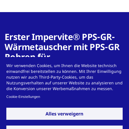
Erster Impervite® PPS-GR-
Wärmetauscher mit PPS-GR
Rohren für
Bodensanierungsanwendun
Wir verwenden Cookies, um Ihnen die Website technisch
einwandfrei bereitstellen zu können. Mit Ihrer Einwilligung
gen ist seit Ende 2022 in
nutzen wir auch Third-Party-Cookies, um das
Nutzungsverhalten auf unserer Website zu analysieren und
Betrieb
die Konversion unserer Werbemaßnahmen zu messen.
Cookie-Einstellungen
Alles verweigern
Sie haben eine