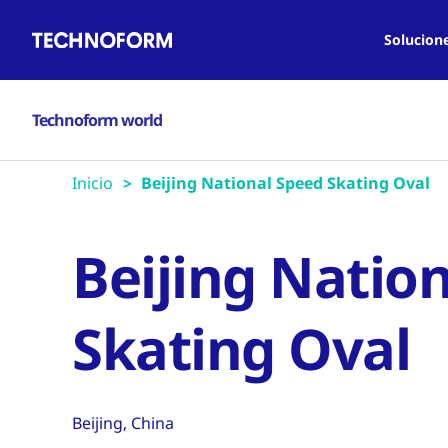
Main
Pasar
navigation
al
Solucion
contenido
principal
Technoform world
Inicio
Beijing National Speed Skating Oval
Beijing Natio
Skating Oval
Beijing, China