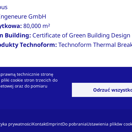
ous
Ingeneure GmbH
żytkowa:
80,000 m²
n Building:
Certificate of Green Building Design
odukty Technoform:
Technoform Thermal Break
sprawną technicznie stronę
liki cookie stron trzecich do
netowej oraz do pomiaru
yzwanie?
Odrzuć wszystk
związania dopasowane do
ityka prywatności
Kontakt
Imprint
Do pobrania
Ustawienia plików cook