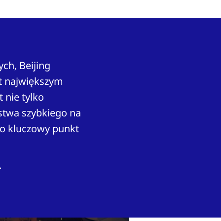
ch, Beijing
st największym
 nie tylko
stwa szybkiego na
ko kluczowy punkt
.