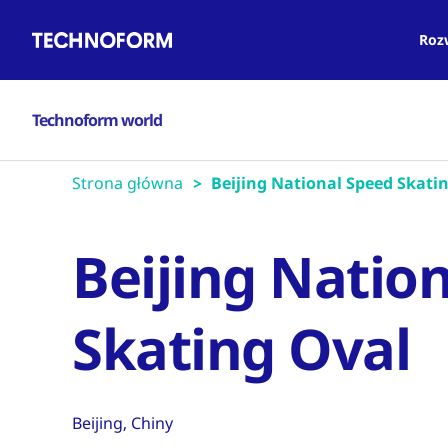
Main
Przejdź
navigation
do
Roz
treści
Technoform world
Strona główna
Beijing National Speed Skating
Beijing Natio
Skating Oval
Beijing, Chiny