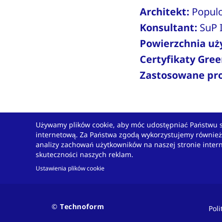
Architekt:
Popul
Konsultant:
SuP 
Powierzchnia u
Certyfikaty Gree
Zastosowane pr
Używamy plików cookie, aby móc udostępniać Państwu 
internetową. Za Państwa zgodą wykorzystujemy również p
analizy zachowań użytkowników na naszej stronie inter
Masz dla nas w
skuteczności naszych reklam.
Ustawienia plików cookie
Innowacja to nasza pasja. Tworzymy ro
Contact
© Technoform
Pol
Państwa potrzeb.
and