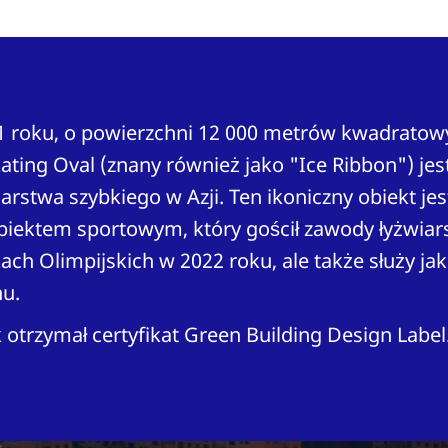
 roku, o powierzchni 12 000 metrów kwadratowy
ating Oval (znany również jako "Ice Ribbon") je
rstwa szybkiego w Azji. Ten ikoniczny obiekt jest
biektem sportowym, który gościł zawody łyżwiar
ch Olimpijskich w 2022 roku, ale także służy ja
nu.
otrzymał certyfikat Green Building Design Label