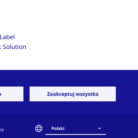
 Label
 Solution
o
Zaakceptuj wszystko
Skontaktuj się z
nami
Polski
ie