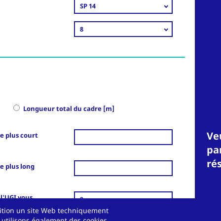
SP 14
8
e
Longueur total du cadre [m]
Veu
le plus court
pa
ré
le plus long
 l'UGI vous
2
osition un site Web techniquement
 utilisons également des cookies