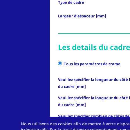
Type de cadre
Largeur d'espaceur [mm]
Les details du cadr
Tous les paramètres de trame
Veuillez spécifier la longueur du côté 
du cadre [mm]
Veuillez spécifier la longueur du côté 
du cadre [mm]
Veuillez spécifier combien de côtés de
rempliriez avec le deshydratant ?
Nous utilisons des cookies afin de mettre à votre disp
irréprochable. Sur la base de votre consentement, nous