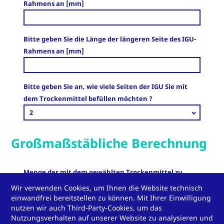
Rahmens an [mm]
Bitte geben Sie die Länge der längeren Seite des IGU-
Rahmens an [mm]
Bitte geben Sie an, wie viele Seiten der IGU Sie mit
dem Trockenmittel befüllen möchten ?
2
Großmaßstäbliche Berechnung
Menge der mit dem gewählten Trockenmittel zu
füllenden laufenden Meter [m]
Wir verwenden Cookies, um Ihnen die Website technisch
einwandfrei bereitstellen zu können. Mit Ihrer Einwilligung
nutzen wir auch Third-Party-Cookies, um das
Nutzungsverhalten auf unserer Website zu analysieren und