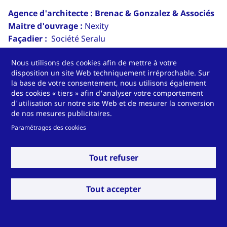
Agence d'architecte
:
Brenac & Gonzalez & Associés
Maitre d'ouvrage
:
Nexity
Façadier
:
Société Seralu
Fabricant de vitrage isolants
:
Soverglass (Groupe
Nous utilisons des cookies afin de mettre à votre
DEVGLASS)
disposition un site Web techniquement irréprochable. Sur
la base de votre consentement, nous utilisons également
Surface vitrée :
3000m²
des cookies « tiers » afin d'analyser votre comportement
Certifications des bâtiments écologiques
:
BREEAM,
d'utilisation sur notre site Web et de mesurer la conversion
Haute Qualité Environnementale, RT 2012
de nos mesures publicitaires.
Solutions Technoform utilisées
:
Espaceurs warm
Paramétrages des cookies
edge hybrides SP14
Date de réalisation
:
2022
Tout refuser
C
rédits photo
:
Sergio Grazia
Tout accepter