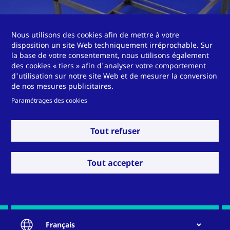
Système de cadre anticorrosion pour les
Nous utilisons des cookies afin de mettre à votre
applications de gaz de combustion
disposition un site Web techniquement irréprochable. Sur
la base de votre consentement, nous utilisons également
des cookies « tiers » afin d'analyser votre comportement
d'utilisation sur notre site Web et de mesurer la conversion
de nos mesures publicitaires.
Paramétrages des cookies
Mettez-nous au défi !
Tout refuser
Tout accepter
Contact
Français