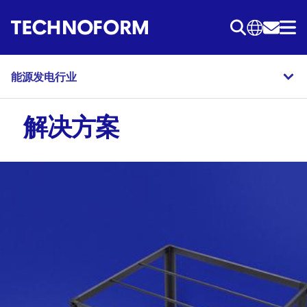
跳
转
到
主
能源发电行业
要
内
解决方案
容