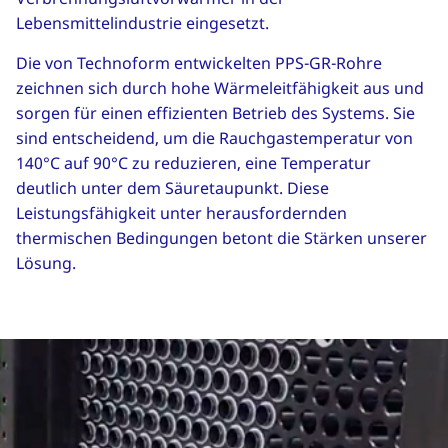
Lebensmittelindustrie eingesetzt.
Die von Technoform entwickelten PPS-GR-Rohre
zeichnen sich durch hohe Wärmeleitfähigkeit aus und
sorgen für einen effizienten Betrieb des Systems. Sie
sind entscheidend, um die Rauchgastemperatur von
140°C auf 90°C zu reduzieren, eine Temperatur
deutlich unter dem Säuretaupunkt. Diese
Leistungsfähigkeit unter herausfordernden
thermischen Bedingungen betont die Stärken unserer
Lösung.