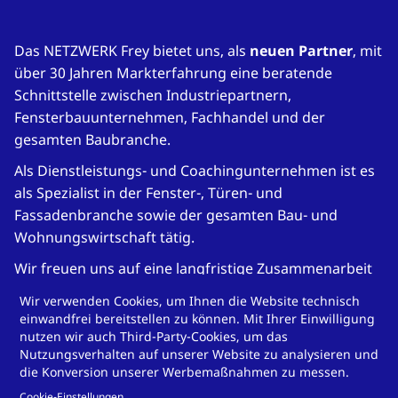
Das NETZWERK Frey bietet uns, als
neuen Partner
, mit
über 30 Jahren Markterfahrung eine beratende
Schnittstelle zwischen Industriepartnern,
Fensterbauunternehmen, Fachhandel und der
gesamten Baubranche.
Als Dienstleistungs- und Coachingunternehmen ist es
als Spezialist in der Fenster-, Türen- und
Fassadenbranche sowie der gesamten Bau- und
Wohnungswirtschaft tätig.
Wir freuen uns auf eine langfristige Zusammenarbeit
mit diversen Kooperationsmöglichkeiten sowie
Wir verwenden Cookies, um Ihnen die Website technisch
zahlreichen, gewinnbringenden Veranstaltungen des
einwandfrei bereitstellen zu können. Mit Ihrer Einwilligung
NETZWERKS!
nutzen wir auch Third-Party-Cookies, um das
Nutzungsverhalten auf unserer Website zu analysieren und
die Konversion unserer Werbemaßnahmen zu messen.
Foto:
Netzwerk Frey
Cookie-Einstellungen