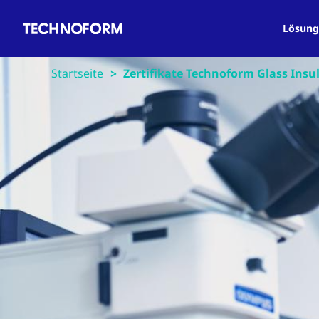
Main
Direkt
navigation
zum
Lösung
Inhalt
Startseite
Zertifikate Technoform Glass Ins