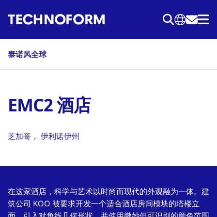
跳
转
到
主
泰诺风全球
要
内
容
EMC2 酒店
芝加哥， 伊利诺伊州
在这家酒店，科学与艺术以时尚而现代的外观融为一体。建
筑公司 KOO 被要求开发一个适合酒店房间模块的塔楼立
面，引入对角线几何形状，并使用微妙但可识别的颜色范围