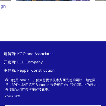
ign
建筑商
:
KOO and Associates
开发商
:
ECD Company
承包商
:
Pepper Construction
窗口系统
:
4250i-XLT Invent series by
Wausau Window
我们使用 cookie，以便为您提供技术方面完善的网站。如您同
and Wall Systems
意，我们也使用第三方 cookie 来分析用户在我们网站上的行为，
并衡量我们广告措施的转化率。
玻璃制造商
:
Oldcastle Building Envelope
cookie 设置
使用的泰诺风产品
:
Polyamide thermal